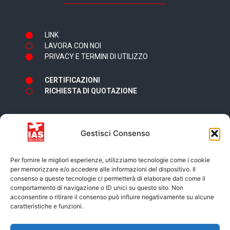
LINK
LAVORA CON NOI
PRIVACY E TERMINI DI UTILIZZO
CERTIFICAZIONI
RICHIESTA DI QUOTAZIONE
Gestisci Consenso
Newsletter
Per fornire le migliori esperienze, utilizziamo tecnologie come i cookie
per memorizzare e/o accedere alle informazioni del dispositivo. Il
consenso a queste tecnologie ci permetterà di elaborare dati come il
comportamento di navigazione o ID unici su questo sito. Non
acconsentire o ritirare il consenso può influire negativamente su alcune
caratteristiche e funzioni.
Accetto i termini e condizioni della
Privacy