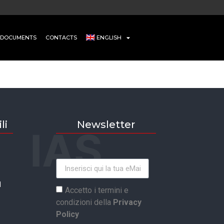
DOCUMENTS
CONTACTS
ENGLISH
li
Newsletter
IAS
I
Accetto i termini e
condizioni della
Privacy
Policy