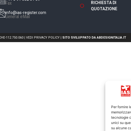
Fax
RICHIESTA DI
QUOTAZIONE
info@ias-register.com
General eMail
CHE-112.750.060 |
VEDI PRIVACY POLICY
|
SITO SVILUPPATO DA ABDESIGNITALIA.IT
Per fornire 
memorizzare 
tecnologie c
unici su que
su alcune ca