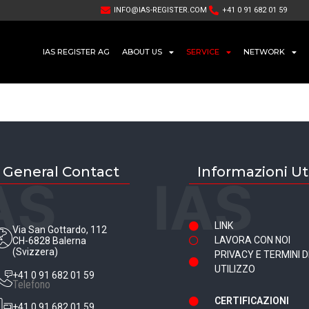
INFO@IAS-REGISTER.COM
+41 0 91 682 01 59
IAS REGISTER AG
ABOUT US
SERVICE
NETWORK
General Contact
Informazioni Uti
AS
IAS
LINK
Via San Gottardo, 112
LAVORA CON NOI
CH-6828 Balerna
(Svizzera)
PRIVACY E TERMINI D
UTILIZZO
+41 0 91 682 01 59
Telefono
CERTIFICAZIONI
+41 0 91 682 01 59