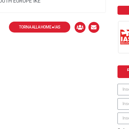
SOUTH EUROPE IKE
TORNA ALLA HOME ● IAS