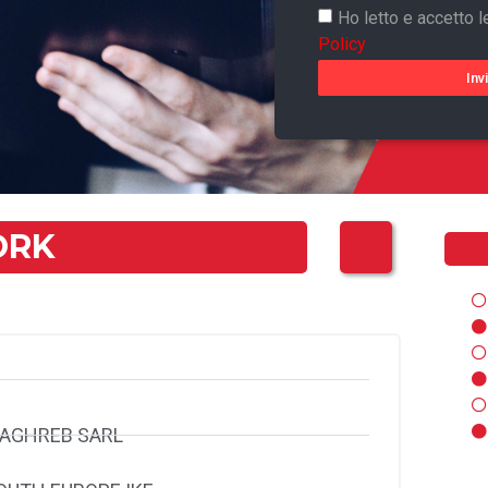
Ho letto e accetto l
Policy
Inv
ORK
MAGHREB SARL