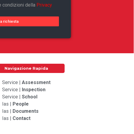
e condizioni della
Privacy
ia richiesta
Navigazione Rapida
Service |
Assessment
Service |
Inspection
Service |
School
Ias |
People
Ias |
Documents
Ias |
Contact