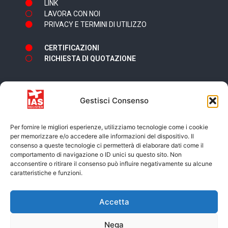
LINK
LAVORA CON NOI
PRIVACY E TERMINI DI UTILIZZO
CERTIFICAZIONI
RICHIESTA DI QUOTAZIONE
Gestisci Consenso
Newsletter
Per fornire le migliori esperienze, utilizziamo tecnologie come i cookie
per memorizzare e/o accedere alle informazioni del dispositivo. Il
consenso a queste tecnologie ci permetterà di elaborare dati come il
comportamento di navigazione o ID unici su questo sito. Non
acconsentire o ritirare il consenso può influire negativamente su alcune
caratteristiche e funzioni.
Accetto i termini e condizioni della
Privacy
Accetta
Policy
Nega
ISCRIVITI