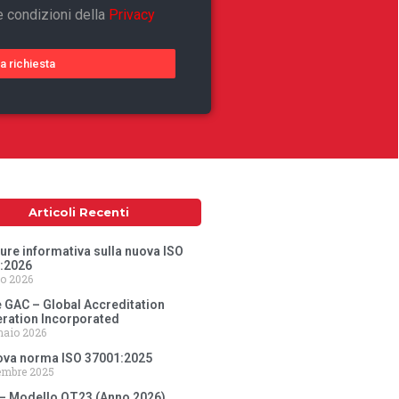
e condizioni della
Privacy
ia richiesta
Articoli Recenti
ure informativa sulla nuova ISO
:2026
o 2026
 GAC – Global Accreditation
ration Incorporated
naio 2026
ova norma ISO 37001:2025
embre 2025
 – Modello OT23 (Anno 2026)