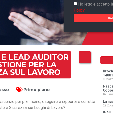
Ho letto e accetto l
Policy
Inv
 E LEAD AUDITOR
ESTIONE PER LA
ZA SUL LAVORO
Broch
14001
9 Marz
Nasce
asso
Primo piano
Coope
16 Gen
scenze per pianificare, eseguire e rapportare corrette
La nu
29 Dic
alute e Sicurezza sui Luoghi di Lavoro?
INAIL