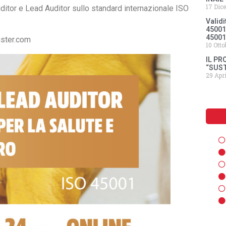
17 Dic
ditor e Lead Auditor sullo standard internazionale ISO
Validi
45001:
45001
ister.com
10 Ott
IL P
“SUS
29 Apr