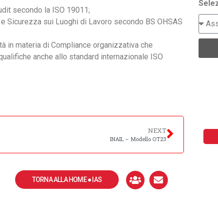
Selez
udit secondo la ISO 19011;
te e Sicurezza sui Luoghi di Lavoro secondo BS OHSAS
tà in materia di Compliance organizzativa che
alifiche anche allo standard internazionale ISO
NEXT
INAIL – Modello OT23
TORNA ALLA HOME ● IAS