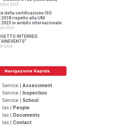
embre 2025
tà della certificazione ISO
2018 rispetto alla UNI
:2023 in ambito internazionale
obre 2025
ROGETTO INTERREG
TAINEVENTS”
ile 2025
Navigazione Rapida
Service |
Assessment
Service |
Inspection
Service |
School
Ias |
People
Ias |
Documents
Ias |
Contact