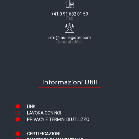
+41 0 91 682 01 59
Fax
info@ias-register.com
General eMail
Informazioni Utili
LINK
LAVORA CON NOI
PRIVACY E TERMINI DI UTILIZZO
CERTIFICAZIONI