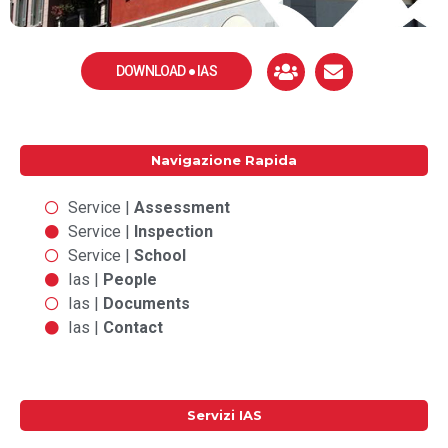
DOWNLOAD ● IAS
Navigazione Rapida
Service |
Assessment
Service |
Inspection
Service |
School
Ias |
People
Ias |
Documents
Ias |
Contact
Servizi IAS