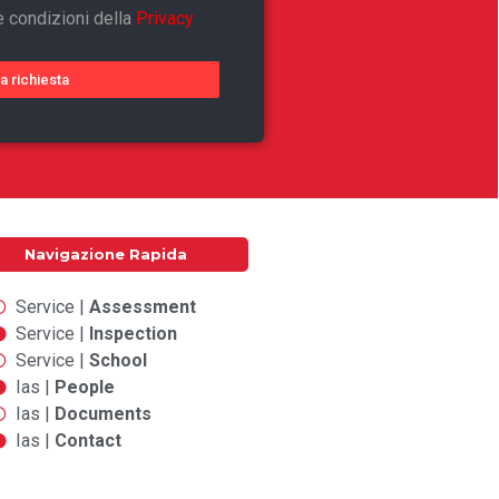
e condizioni della
Privacy
ia richiesta
Navigazione Rapida
Service |
Assessment
Service |
Inspection
Service |
School
Ias |
People
Ias |
Documents
Ias |
Contact