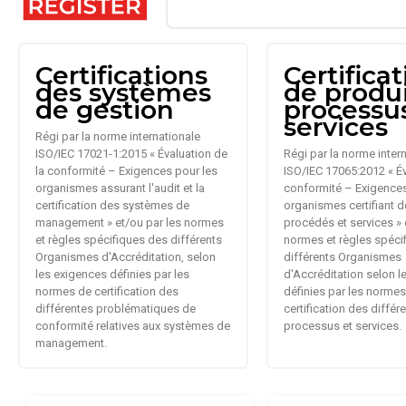
Certifications
Certifica
des systèmes
de produi
de gestion
processu
services
Régi par la norme internationale
ISO/IEC 17021-1:2015 « Évaluation de
Régi par la norme inter
la conformité – Exigences pour les
ISO/IEC 17065:2012 « Év
organismes assurant l'audit et la
conformité – Exigences
certification des systèmes de
organismes certifiant d
management » et/ou par les normes
procédés et services » 
et règles spécifiques des différents
normes et règles spéci
Organismes d'Accréditation, selon
différents Organismes
les exigences définies par les
d'Accréditation selon 
normes de certification des
définies par les norme
différentes problématiques de
certification des différ
conformité relatives aux systèmes de
processus et services.
management.