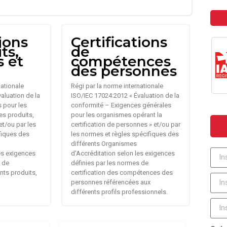
tions
Certifications
ts,
de
s et
compétences
des personnes
nationale
Régi par la norme internationale
aluation de la
ISO/IEC 17024:2012 « Évaluation de la
 pour les
conformité – Exigences générales
es produits,
pour les organismes opérant la
et/ou par les
certification de personnes » et/ou par
fiques des
les normes et règles spécifiques des
différents Organismes
les exigences
d'Accréditation selon les exigences
s de
définies par les normes de
ents produits,
certification des compétences des
personnes référencées aux
différents profils professionnels.