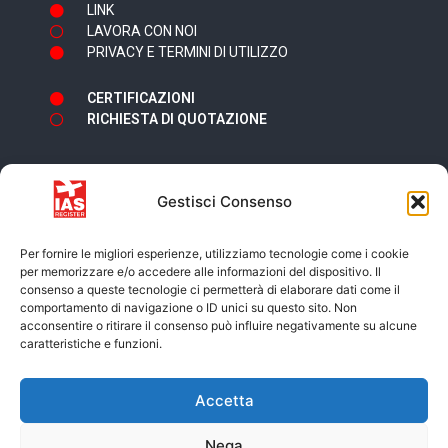
LINK
LAVORA CON NOI
PRIVACY E TERMINI DI UTILIZZO
CERTIFICAZIONI
RICHIESTA DI QUOTAZIONE
Gestisci Consenso
Newsletter
Per fornire le migliori esperienze, utilizziamo tecnologie come i cookie
per memorizzare e/o accedere alle informazioni del dispositivo. Il
consenso a queste tecnologie ci permetterà di elaborare dati come il
comportamento di navigazione o ID unici su questo sito. Non
acconsentire o ritirare il consenso può influire negativamente su alcune
caratteristiche e funzioni.
Accetto i termini e condizioni della
Privacy
Accetta
Policy
Nega