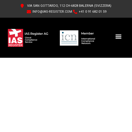
VIA SAN GOTTARDO, 112 CH-6828 BALERNA (SVIZZERA)
INFO@IAS-REGISTER.COM
+41 0 91 682 01 59
IAS REGISTER AG FR
QUI SOMMES-NOUS