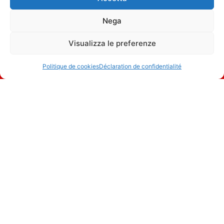
IAS REGISTER
IAS INSPECTION
organisme de certifications
organisme d’inspection
Nega
Visualizza le preferenze
Politique de cookies
Déclaration de confidentialité
IAS
SCHOOL
Académie internationale de conformité et
d’encadrement
DIVISIONI IAS