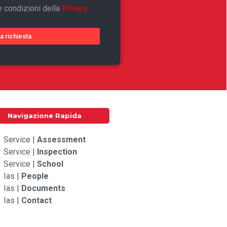
e condizioni della
Privacy
ia richiesta
Navigazione Rapida
Service |
Assessment
Service |
Inspection
Service |
School
Ias |
People
Ias |
Documents
Ias |
Contact