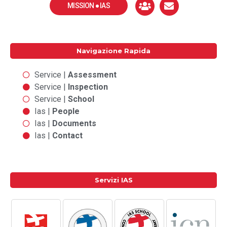
MISSION ● IAS
Navigazione Rapida
Service |
Assessment
Service |
Inspection
Service |
School
Ias |
People
Ias |
Documents
Ias |
Contact
Servizi IAS