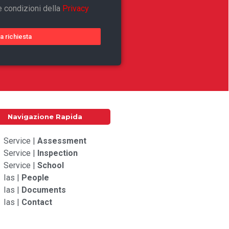
e condizioni della
Privacy
ia richiesta
Navigazione Rapida
Service |
Assessment
Service |
Inspection
Service |
School
Ias |
People
Ias |
Documents
Ias |
Contact