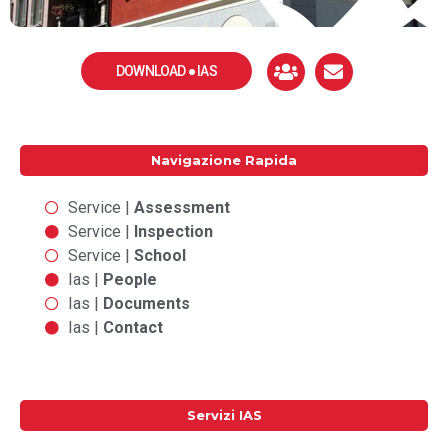
DOWNLOAD ● IAS
Navigazione Rapida
Service |
Assessment
Service |
Inspection
Service |
School
Ias |
People
Ias |
Documents
Ias |
Contact
Servizi IAS