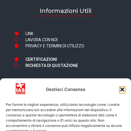
Informazioni Utili
LINK
LAVORA CON NOI
PRIVACY E TERMINI DI UTILIZZO
CERTIFICAZIONI
RICHIESTA DI QUOTAZIONE
Gestisci Consenso
Newsletter
Per fornire le migliori esperienze, utilizziamo tecnologie come i cookie
per memorizzare e/o accedere alle informazioni del dispositivo. Il
consenso a queste tecnologie ci permetterà di elaborare dati come il
comportamento di navigazione o ID unici su questo sito. Non
acconsentire o ritirare il consenso può influire negativamente su alcune
caratteristiche e funzioni.